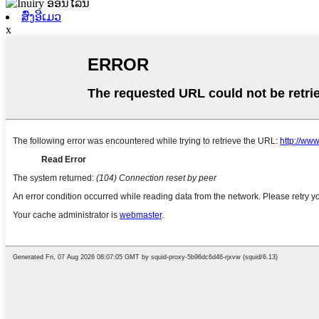
ສົ່ງອີເມວ
x