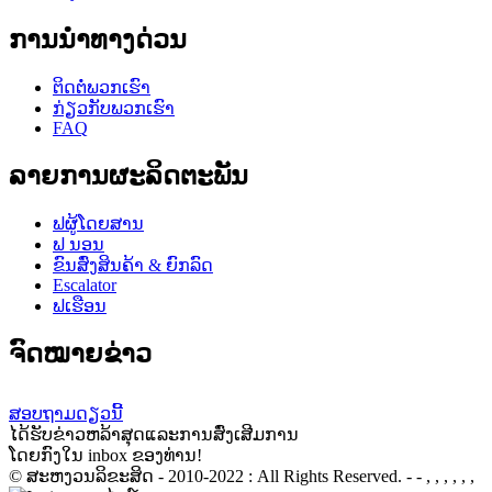
ການນໍາທາງດ່ວນ
ຕິດ​ຕໍ່​ພວກ​ເຮົາ
ກ່ຽວ​ກັບ​ພວກ​ເຮົາ
FAQ
ລາຍການຜະລິດຕະພັນ
ຟຜູ້ໂດຍສານ
ຟ ນອນ
ຂົນສົ່ງສິນຄ້າ & ຍົກລົດ
Escalator
ຟເຮືອນ
ຈົດໝາຍຂ່າວ
ສອບຖາມດຽວນີ້
ໄດ້​ຮັບ​ຂ່າວ​ຫລ້າ​ສຸດ​ແລະ​ການ​ສົ່ງ​ເສີມ​ການ​
ໂດຍກົງໃນ inbox ຂອງທ່ານ!
© ສະຫງວນລິຂະສິດ - 2010-2022 : All Rights Reserved. - - , , , , , ,