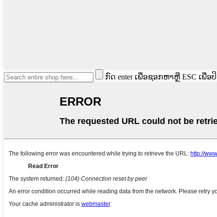
ກົດ enter ເພື່ອຊອກຫາຫຼື ESC ເພື່ອປ