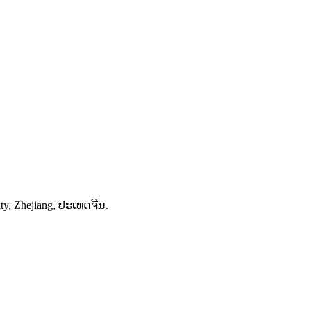
​, Zhejiang​, ປະ​ເທດ​ຈີນ​.