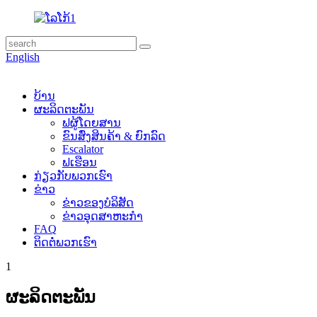
English
ບ້ານ
ຜະລິດຕະພັນ
ຟຜູ້ໂດຍສານ
ຂົນສົ່ງສິນຄ້າ & ຍົກລົດ
Escalator
ຟເຮືອນ
ກ່ຽວ​ກັບ​ພວກ​ເຮົາ
ຂ່າວ
ຂ່າວຂອງບໍລິສັດ
ຂ່າວອຸດສາຫະກໍາ
FAQ
ຕິດ​ຕໍ່​ພວກ​ເຮົາ
1
ຜະ​ລິດ​ຕະ​ພັນ