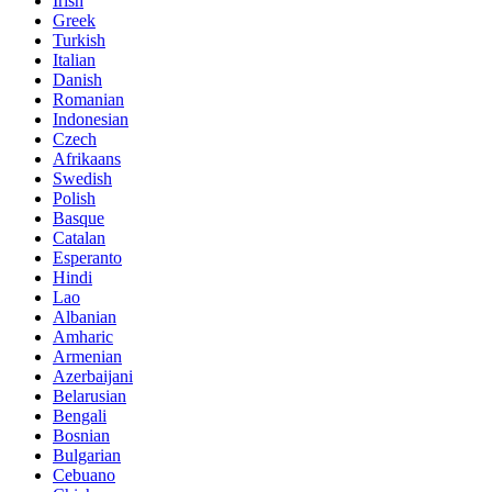
Irish
Greek
Turkish
Italian
Danish
Romanian
Indonesian
Czech
Afrikaans
Swedish
Polish
Basque
Catalan
Esperanto
Hindi
Lao
Albanian
Amharic
Armenian
Azerbaijani
Belarusian
Bengali
Bosnian
Bulgarian
Cebuano