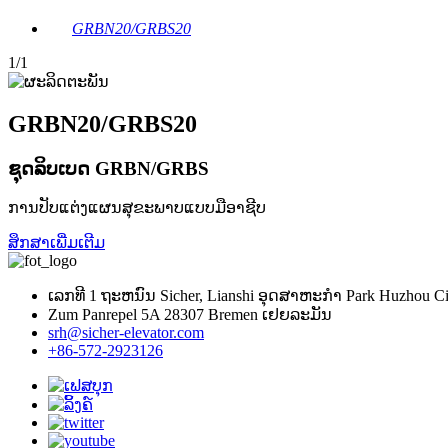
GRBN20/GRBS20
1
/1
GRBN20/GRBS20
ຊຸດລິບເບດ GRBN/GRBS
ການປັບແຕ່ງແຜນສຸຂະພາບແບບມືອາຊີບ
ສຶກສາເພີ່ມເຕີມ
ເລກ​ທີ 1 ຖະ​ຫນົນ Sicher​, Lianshi ອຸດ​ສາ​ຫະ​ກໍາ Park Huzhou City
Zum Panrepel 5A 28307 Bremen ເຢຍລະມັນ
srh@sicher-elevator.com
+86-572-2923126